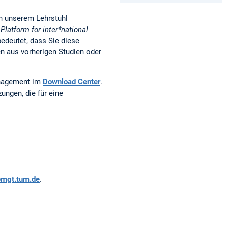
n unserem Lehrstuhl
e
Platform for inter*national
bedeutet, dass Sie diese
n aus vorherigen Studien oder
anagement im
Download Center
.
ngen, die für eine
@mgt.tum.de
.