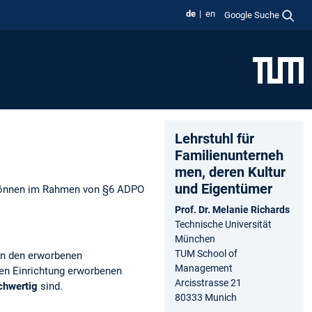
de
en
Google Suche
Lehrstuhl für
Familienunterneh
men, deren Kultur
und Eigentümer
, können im Rahmen von §6 ADPO
Prof. Dr. Melanie Richards
Technische Universität
München
TUM School of
in den erworbenen
Management
en Einrichtung erworbenen
Arcisstrasse 21
chwertig
sind.
80333 Munich