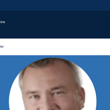
trie
ler