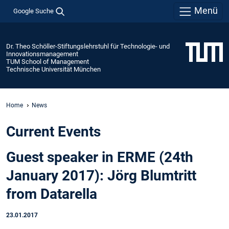
Menü
Google Suche
Dr. Theo Schöller-Stiftungslehrstuhl für Technologie- und
Innovationsmanagement
TUM School of Management
Technische Universität München
Home
News
Current Events
Guest speaker in ERME (24th
January 2017): Jörg Blumtritt
from Datarella
23.01.2017