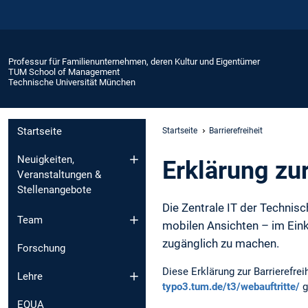
Professur für Familienunternehmen, deren Kultur und Eigentümer
TUM School of Management
Technische Universität München
Startseite
Startseite
Barrierefreiheit
Neuigkeiten,
Erklärung zur
Veranstaltungen &
Stellenangebote
Die Zentrale IT der Technisc
Team
mobilen Ansichten – im Ein
zugänglich zu machen.
Forschung
Diese Erklärung zur Barrierefr
Lehre
typo3.tum.de/t3/webauftritte/
g
EQUA