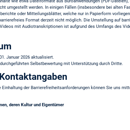
Inhalte wie etwa Dateiformate aus Büroanwendungen (PDF-Dateien), d
cht umgestellt werden. In einigen Fällen (insbesondere bei alten F
erichte oder Mitteilungsblätter, welche nur in Papierform vorliegen)
arrierefreies Format derzeit nicht möglich. Die Umstellung auf barrie
er Videos mit Audiotranskriptionen ist aufgrund des Umfangs des Vid
tum
01. Januar 2026 aktualisiert.
 durchgeführten Selbstbewertung mit Unterstützung durch Dritte.
 Kontaktangaben
 Einhaltung der Barrierefreiheitsanforderungen können Sie uns mitt
men, deren Kultur und Eigentümer