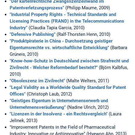
"Der kartellrechtliche Zwangslizenzeinwand im
Patentverletzungsprozess"
(Philipp Maume, 2009)
"Industrial Property Rights - Technical Standards and
Licensing Practices (FRAND) in the Telecommunications
Industry"
(Claudia Tapia Garcia, 2010)
"Defensive Publishing"
(Ralf-Thorsten Henn, 2010)
"Produktpiraterie in China - Durchsetzung geistiger
Eigentumsrechte vs. wirtschaftliche Entwicklung"
(Barbara
Grüneis, 2010)
"Know-how-Schutz in Deutschland zwischen Strafrecht und
Zivilrecht - Welcher Reformbedarf besteht?"
(Björn Kalbfus,
2010)
"Obsoleszenz im Zivilrecht"
(Malte Welters, 2011)
"Legal Validity as a Worldwide Quality Standard for Patent
Offices"
(Christoph Laub, 2012)
"Geistiges Eigentum in Unternehmenserwerb und
Unternehmensveräußerung"
(Nadine Ulrich, 2012)
"Lizenzen in der Insolvenz - ein Rechtsvergleich"
(Laura
Jelinek, 2013)
"Improvement Patents in the Field of Pharmaceutical
Industry: Innovative or Antiinnovative" (Hyewon Ahn, 2013)