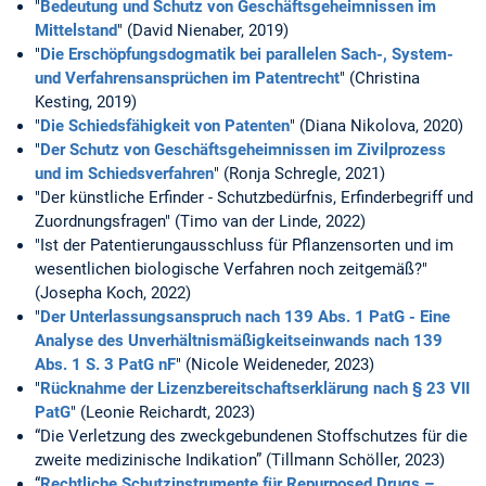
"
Bedeutung und Schutz von Geschäftsgeheimnissen im
Mittelstand
" (David Nienaber, 2019)
"
Die Erschöpfungsdogmatik bei parallelen Sach-, System-
und Verfahrensansprüchen im Patentrecht
" (Christina
Kesting, 2019)
"
Die Schiedsfähigkeit von Patenten
" (Diana Nikolova, 2020)
"
Der Schutz von Geschäftsgeheimnissen im Zivilprozess
und im Schiedsverfahren
" (Ronja Schregle, 2021)
"Der künstliche Erfinder - Schutzbedürfnis, Erfinderbegriff und
Zuordnungsfragen" (Timo van der Linde, 2022)
"Ist der Patentierungausschluss für Pflanzensorten und im
wesentlichen biologische Verfahren noch zeitgemäß?"
(Josepha Koch, 2022)
"
Der Unterlassungsanspruch nach 139 Abs. 1 PatG - Eine
Analyse des Unverhältnismäßigkeitseinwands nach 139
Abs. 1 S. 3 PatG nF
" (Nicole Weideneder, 2023)
"
Rücknahme der Lizenzbereitschaftserklärung nach § 23 VII
PatG
" (Leonie Reichardt, 2023)
“Die Verletzung des zweckgebundenen Stoffschutzes für die
zweite medizinische Indikation” (Tillmann Schöller, 2023)
“
Rechtliche Schutzinstrumente für Repurposed Drugs –